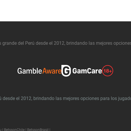
 grande del Perú desde el 2012, brindando las mejores opcione
ú desde el 2012, brindando las mejores opciones para los jugad
u
|
BetssonChile
|
BetssonBrasil
|