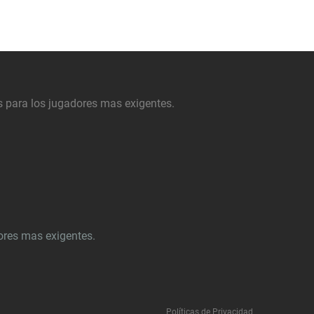
s para los jugadores mas exigentes.
ores mas exigentes.
Políticas de Privacidad