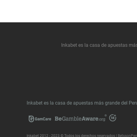
Inkabet es la casa de apuestas más
Inkabet es la casa de apuestas más grande del Per
Inkabet 2012 - 2023 © Todos los derechos reservados |
BetssonPer