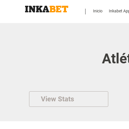
Inicio
Inkabet Ap
Atlé
View Stats