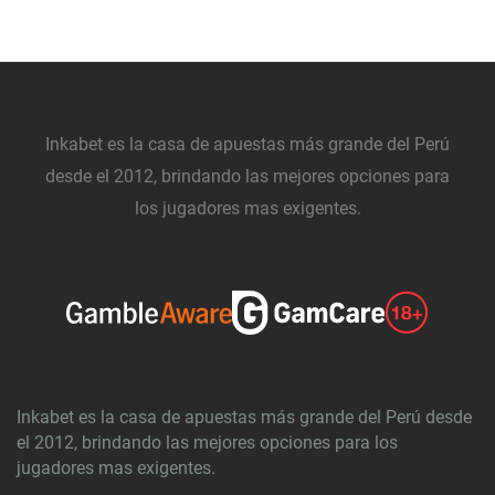
Inkabet es la casa de apuestas más grande del Perú
desde el 2012, brindando las mejores opciones para
los jugadores mas exigentes.
Inkabet es la casa de apuestas más grande del Perú desde
el 2012, brindando las mejores opciones para los
jugadores mas exigentes.