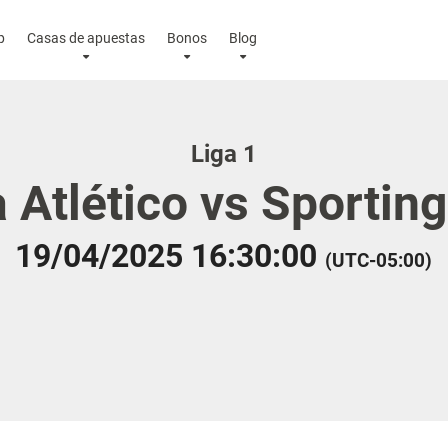
p
Casas de apuestas
Bonos
Blog
Liga 1
 Atlético vs Sporting
19/04/2025 16:30:00
(UTC-05:00)