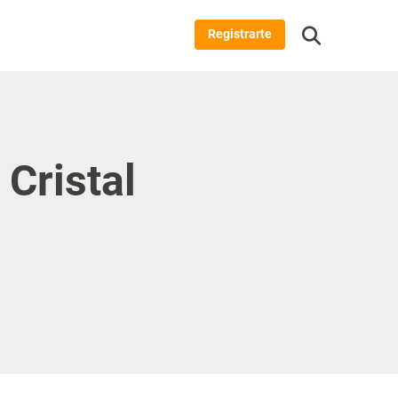
Registrarte
 Cristal