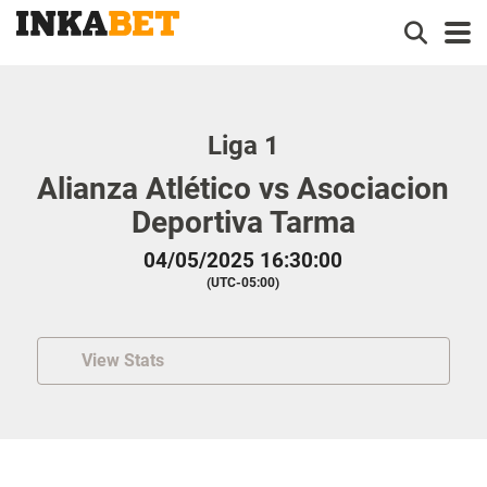
Liga 1
Alianza Atlético vs Asociacion
Deportiva Tarma
04/05/2025 16:30:00
(UTC-05:00)
View Stats