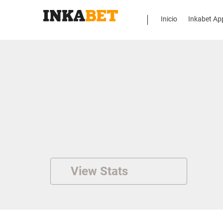
Inicio
Inkabet Ap
View Stats