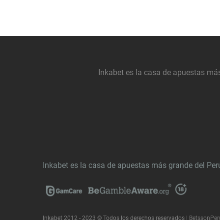
Inkabet es la casa de apuestas más
Inkabet es la casa de apuestas más grande del Per
Inkabet 2012 - 2023 © Todos los derechos reservados |
BetssonPer