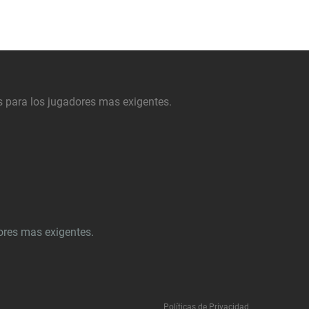
s para los jugadores mas exigentes.
ores mas exigentes.
Políticas de Privacidad