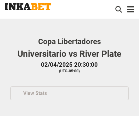
Copa Libertadores
Universitario vs River Plate
02/04/2025 20:30:00
(UTC-05:00)
View Stats