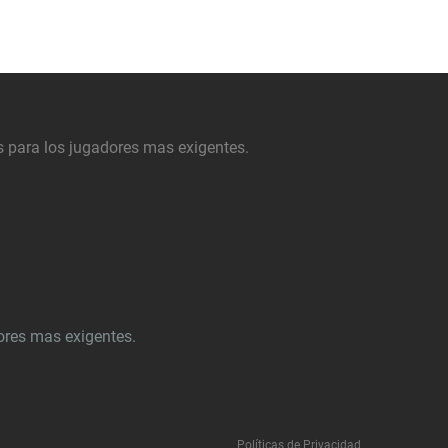
s para los jugadores mas exigentes.
ores mas exigentes.
Políticas de Privacidad