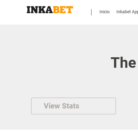
Inicio
Inkabet Ap
The
View Stats