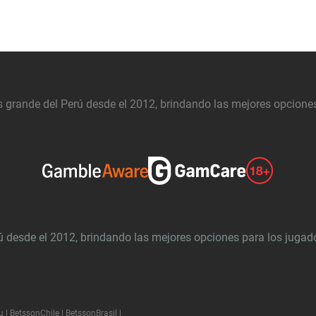
 grande del Perú desde el 2012, brindando las mejores opcione
ú desde el 2012, brindando las mejores opciones para los jugad
u
|
BetssonChile
|
BetssonBrasil
|