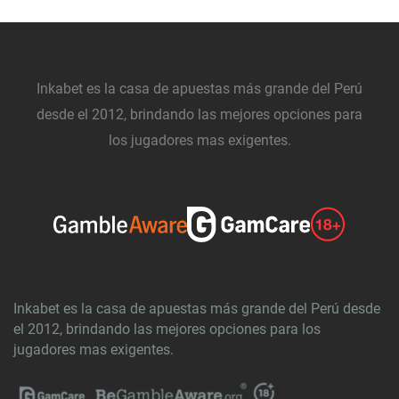
Inkabet es la casa de apuestas más grande del Perú
desde el 2012, brindando las mejores opciones para
los jugadores mas exigentes.
Inkabet es la casa de apuestas más grande del Perú desde
el 2012, brindando las mejores opciones para los
jugadores mas exigentes.