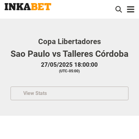
Copa Libertadores
Sao Paulo vs Talleres Córdoba
27/05/2025 18:00:00
(UTC-05:00)
View Stats