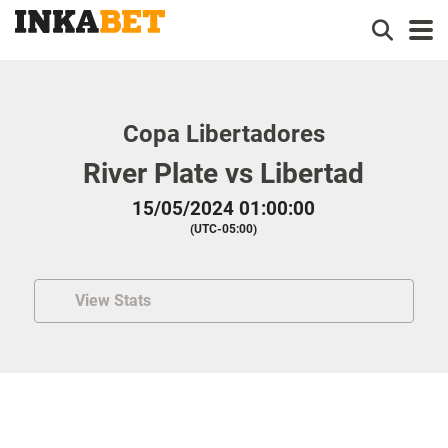
Copa Libertadores
River Plate vs Libertad
15/05/2024 01:00:00
(UTC-05:00)
View Stats