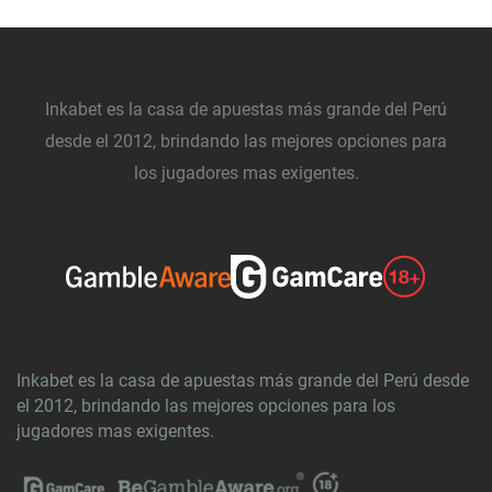
Inkabet es la casa de apuestas más grande del Perú
desde el 2012, brindando las mejores opciones para
los jugadores mas exigentes.
Inkabet es la casa de apuestas más grande del Perú desde
el 2012, brindando las mejores opciones para los
jugadores mas exigentes.