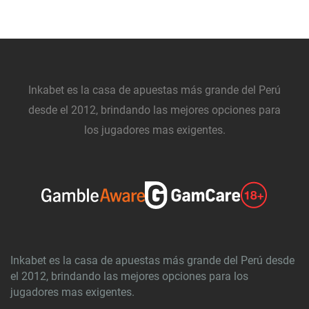
Inkabet es la casa de apuestas más grande del Perú
desde el 2012, brindando las mejores opciones para
los jugadores mas exigentes.
Inkabet es la casa de apuestas más grande del Perú desde
el 2012, brindando las mejores opciones para los
jugadores mas exigentes.