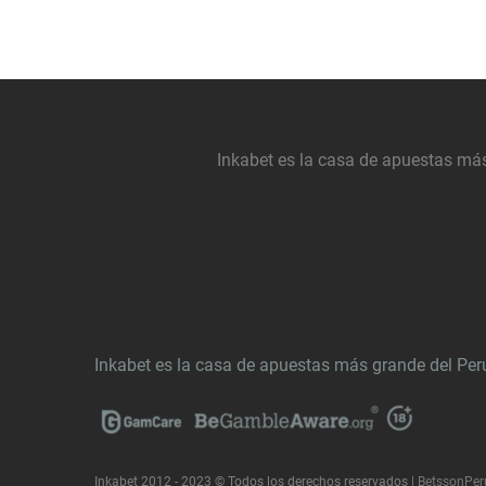
Inkabet es la casa de apuestas más
Inkabet es la casa de apuestas más grande del Per
Inkabet 2012 - 2023 © Todos los derechos reservados |
BetssonPer