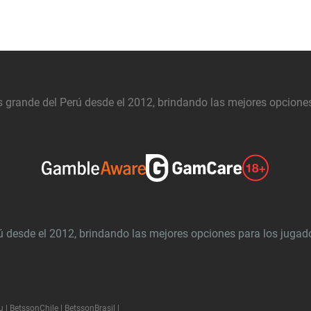
 grande del Perú desde el 2012, brindando las mejores opcione
ú desde el 2012, brindando las mejores opciones para los jugad
u
|
BetssonChile
|
BetssonBrasil
|