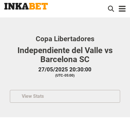
Copa Libertadores
Independiente del Valle vs
Barcelona SC
27/05/2025 20:30:00
(UTC-05:00)
View Stats