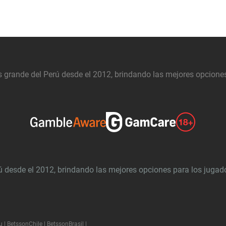
 grande del Perú desde el 2012, brindando las mejores opcione
ú desde el 2012, brindando las mejores opciones para los jugad
u
|
BetssonChile
|
BetssonBrasil
|