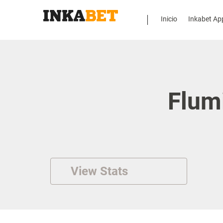
Inicio
Inkabet Ap
Flum
View Stats