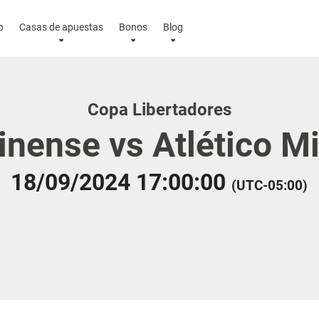
p
Casas de apuestas
Bonos
Blog
Copa Libertadores
inense vs Atlético Mi
18/09/2024 17:00:00
(UTC-05:00)