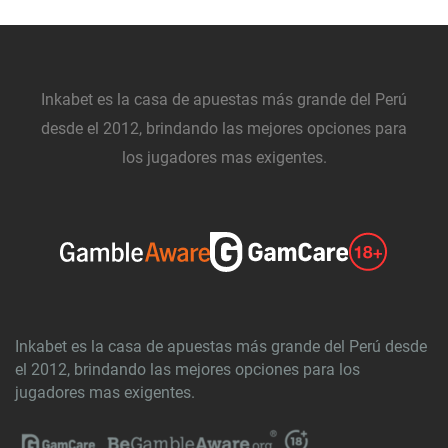
Inkabet es la casa de apuestas más grande del Perú
desde el 2012, brindando las mejores opciones para
los jugadores mas exigentes.
Inkabet es la casa de apuestas más grande del Perú desde
el 2012, brindando las mejores opciones para los
jugadores mas exigentes.