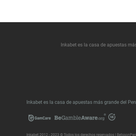
Inkabet es la casa de apuestas más
Inkabet es la casa de apuestas más grande del Per
Inkabet 2012 - 2023 © Todos los derechos reservados |
BetssonPer