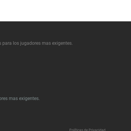
s para los jugadores mas exigentes.
ores mas exigentes.
Políticas de Privacidad