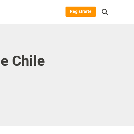
Registrarte
de Chile