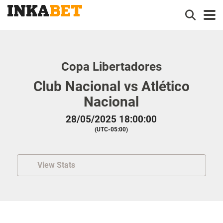
Copa Libertadores
Club Nacional vs Atlético
Nacional
28/05/2025 18:00:00
(UTC-05:00)
View Stats