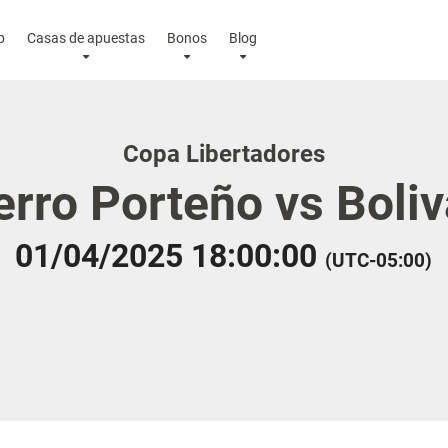
p
Casas de apuestas
Bonos
Blog
Copa Libertadores
erro Porteño vs Boliv
01/04/2025 18:00:00
(UTC-05:00)