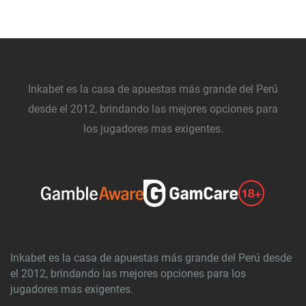
Inkabet es la casa de apuestas más grande del Perú
desde el 2012, brindando las mejores opciones para
los jugadores mas exigentes.
Inkabet es la casa de apuestas más grande del Perú desde
el 2012, brindando las mejores opciones para los
jugadores mas exigentes.