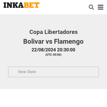
Copa Libertadores
Bolivar vs Flamengo
22/08/2024 20:30:00
(UTC-05:00)
View Stats