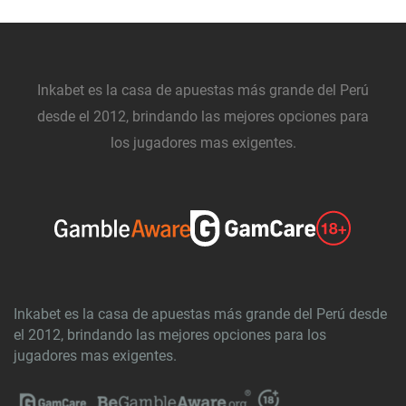
Inkabet es la casa de apuestas más grande del Perú
desde el 2012, brindando las mejores opciones para
los jugadores mas exigentes.
Inkabet es la casa de apuestas más grande del Perú desde
el 2012, brindando las mejores opciones para los
jugadores mas exigentes.