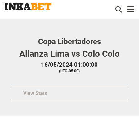
Copa Libertadores
Alianza Lima vs Colo Colo
16/05/2024 01:00:00
(UTC-05:00)
View Stats