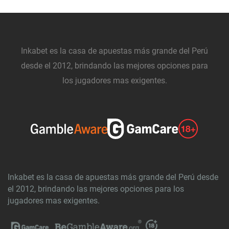
Inkabet es la casa de apuestas más grande del Perú
desde el 2012, brindando las mejores opciones para
los jugadores mas exigentes.
Inkabet es la casa de apuestas más grande del Perú desde
el 2012, brindando las mejores opciones para los
jugadores mas exigentes.