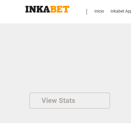
Inicio
Inkabet Ap
View Stats