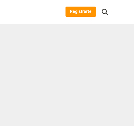
Registrarte