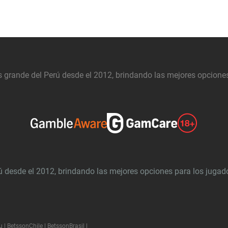
 grande del Perú desde el 2012, brindando las mejores opcione
ú desde el 2012, brindando las mejores opciones para los jugad
u
|
BetssonChile
|
BetssonBrasil
|