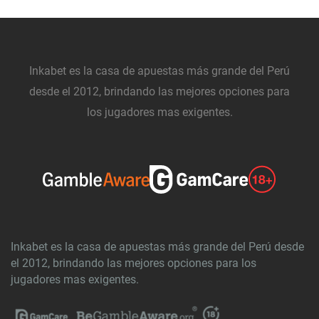
Inkabet es la casa de apuestas más grande del Perú
desde el 2012, brindando las mejores opciones para
los jugadores mas exigentes.
Inkabet es la casa de apuestas más grande del Perú desde
el 2012, brindando las mejores opciones para los
jugadores mas exigentes.