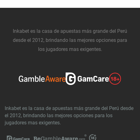
Inkabet es la casa de apuestas más grande del Perú
desde el 2012, brindando las mejores opciones para
los jugadores mas exigentes.
Inkabet es la casa de apuestas más grande del Perú desde
el 2012, brindando las mejores opciones para los
jugadores mas exigentes.