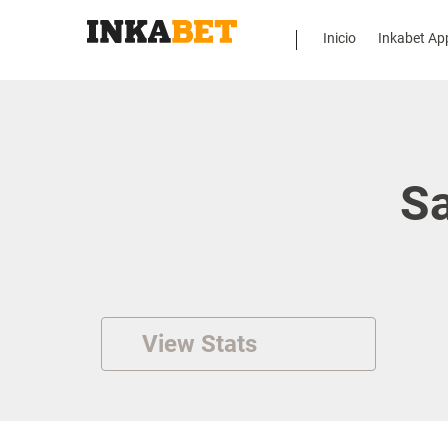
Inicio
Inkabet Ap
Sa
View Stats