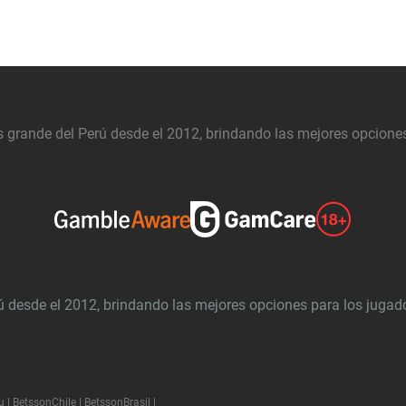
 grande del Perú desde el 2012, brindando las mejores opcione
ú desde el 2012, brindando las mejores opciones para los jugad
u
|
BetssonChile
|
BetssonBrasil
|