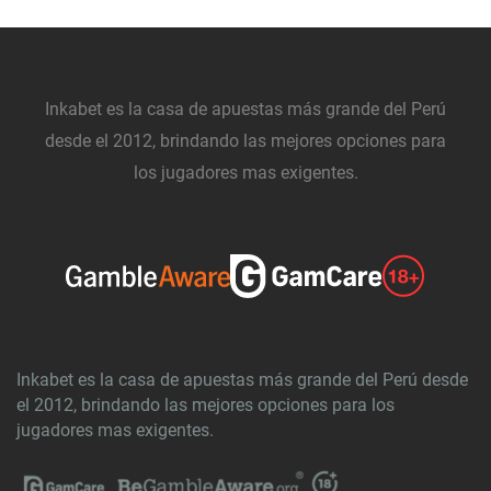
Inkabet es la casa de apuestas más grande del Perú
desde el 2012, brindando las mejores opciones para
los jugadores mas exigentes.
Inkabet es la casa de apuestas más grande del Perú desde
el 2012, brindando las mejores opciones para los
jugadores mas exigentes.