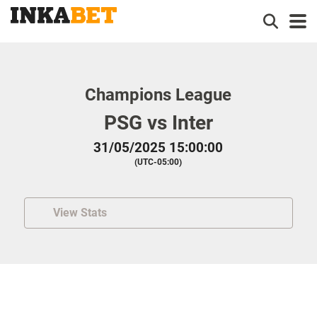
Champions League
PSG vs Inter
31/05/2025 15:00:00
(UTC-05:00)
View Stats