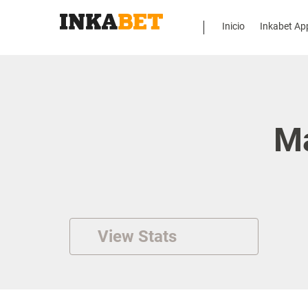
Inicio
Inkabet Ap
Ma
View Stats