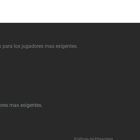
s para los jugadores mas exigentes.
ores mas exigentes.
Políticas de Privacidad