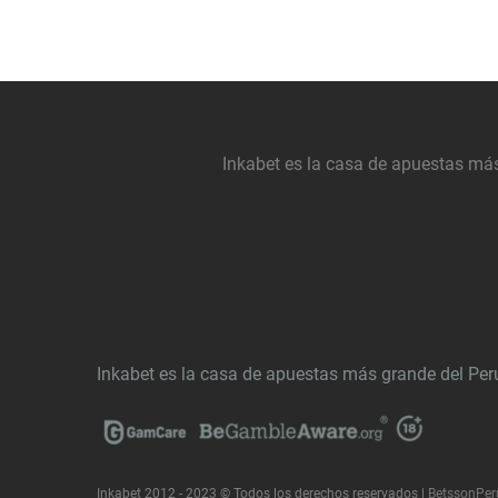
Inkabet es la casa de apuestas más
Inkabet es la casa de apuestas más grande del Per
Inkabet 2012 - 2023 © Todos los derechos reservados |
BetssonPer