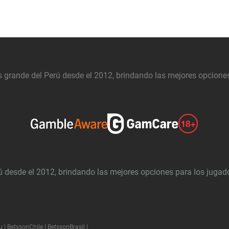
 grande del Perú desde el 2012, brindando las mejores opcione
ú desde el 2012, brindando las mejores opciones para los jugad
u
|
BetssonChile
|
BetssonBrasil
|