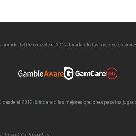
 grande del Perú desde el 2012, brindando las mejores opcione
ú desde el 2012, brindando las mejores opciones para los jugad
u
|
BetssonChile
|
BetssonBrasil
|