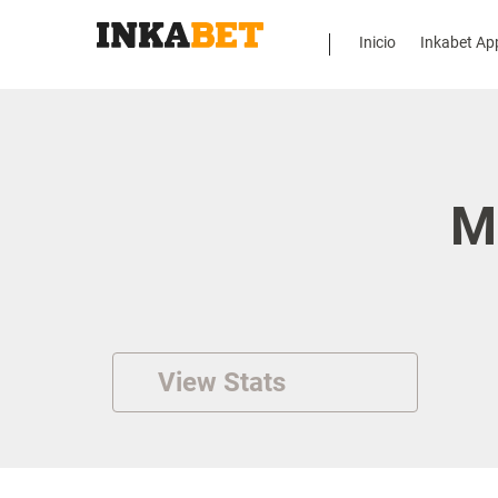
Inicio
Inkabet Ap
M
View Stats