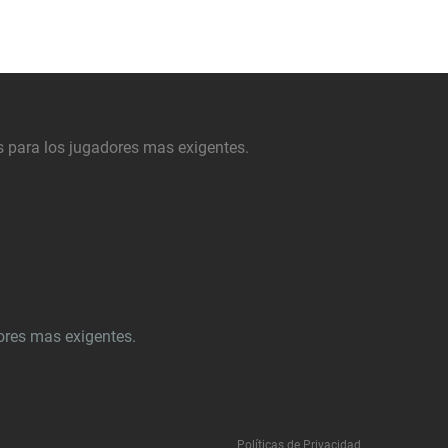
s para los jugadores mas exigentes.
ores mas exigentes.
Políticas de Privacidad