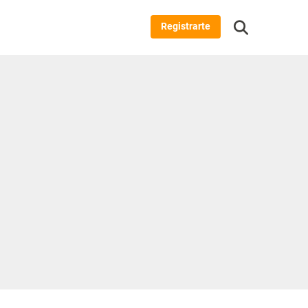
Registrarte