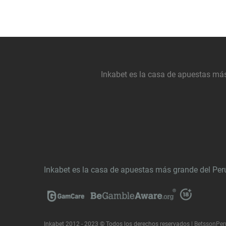
Inkabet es la casa de apuestas más
Inkabet es la casa de apuestas más grande del Per
Inkabet 2012 - 2023 © Todos los derechos reservados |
BetssonPer