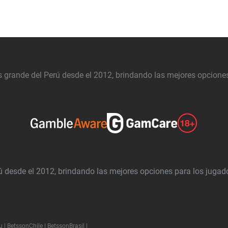
 grande del Perú desde el 2012, brindando las mejores opcione
ú desde el 2012, brindando las mejores opciones para los jugad
u
|
BetssonChile
|
BetssonBrasil
|