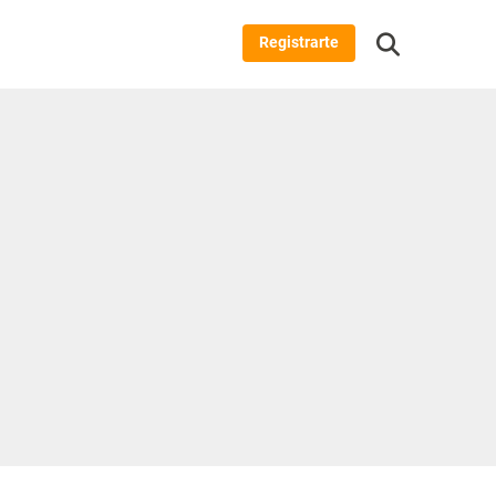
Registrarte