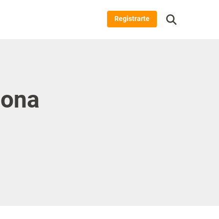
Registrarte
lona