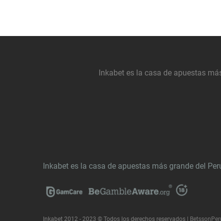
Inkabet es la casa de apuestas más
Inkabet es la casa de apuestas más grande del Per
Inkabet 2012 - 2023 © Todos los derechos reservados |
BetssonPer