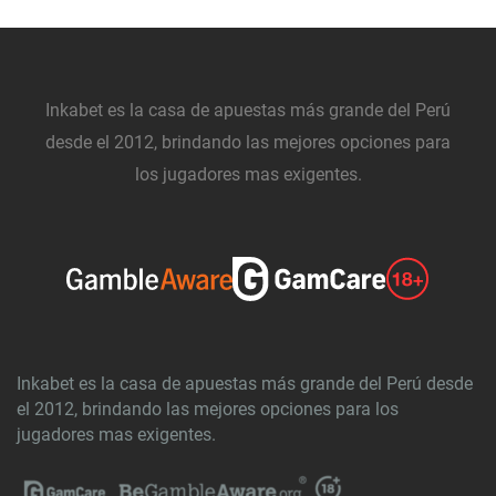
Inkabet es la casa de apuestas más grande del Perú
desde el 2012, brindando las mejores opciones para
los jugadores mas exigentes.
Inkabet es la casa de apuestas más grande del Perú desde
el 2012, brindando las mejores opciones para los
jugadores mas exigentes.