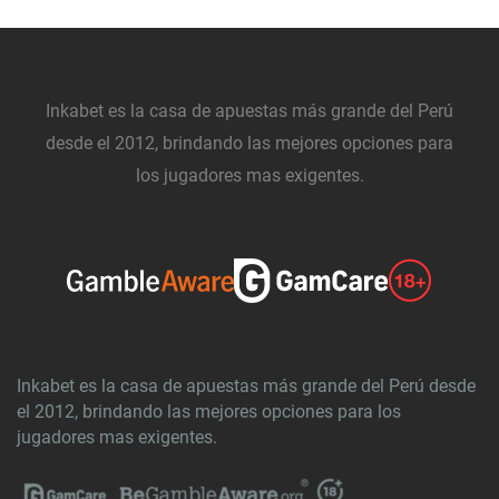
Inkabet es la casa de apuestas más grande del Perú
desde el 2012, brindando las mejores opciones para
los jugadores mas exigentes.
Inkabet es la casa de apuestas más grande del Perú desde
el 2012, brindando las mejores opciones para los
jugadores mas exigentes.