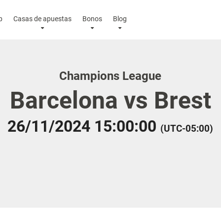
p
Casas de apuestas
Bonos
Blog
Champions League
Barcelona vs Brest
26/11/2024 15:00:00
(UTC-05:00)