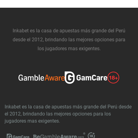
Inkabet es la casa de apuestas más grande del Perú
desde el 2012, brindando las mejores opciones para
los jugadores mas exigentes.
Inkabet es la casa de apuestas más grande del Perú desde
el 2012, brindando las mejores opciones para los
jugadores mas exigentes.