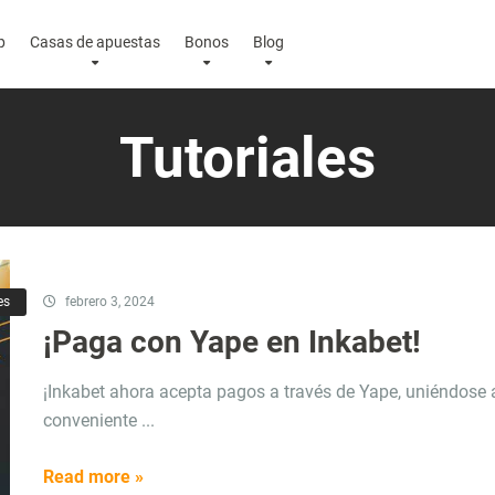
p
Casas de apuestas
Bonos
Blog
Tutoriales
es
febrero 3, 2024
¡Paga con Yape en Inkabet!
¡Inkabet ahora acepta pagos a través de Yape, uniéndose 
conveniente ...
Read more »