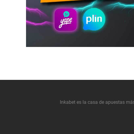
Inkabet es la casa de apuestas más