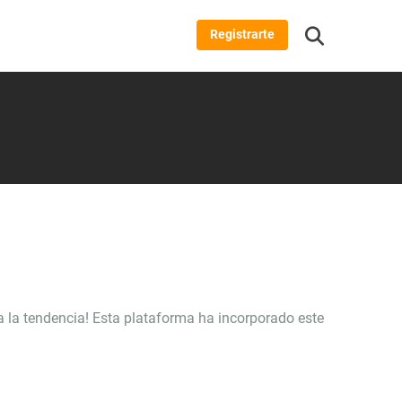
Registrarte
a la tendencia! Esta plataforma ha incorporado este