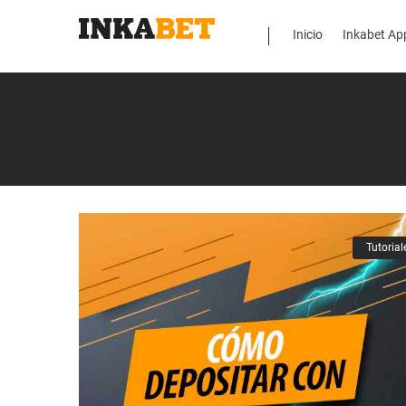
Inicio
Inkabet Ap
Tutorial