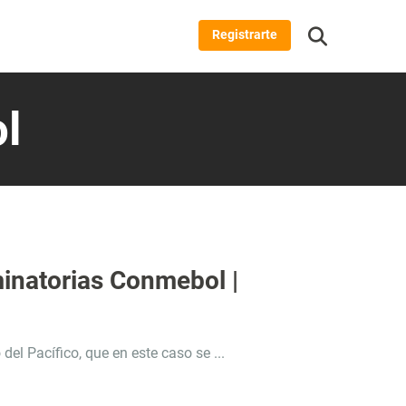
Registrarte
ol
iminatorias Conmebol |
del Pacífico, que en este caso se ...