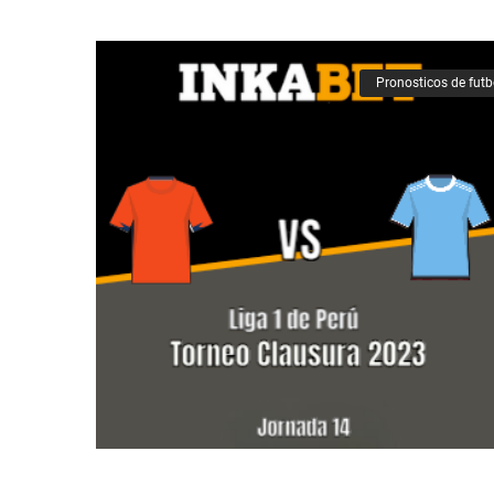
Pronosticos de futb