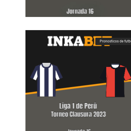
Pronosticos de futb