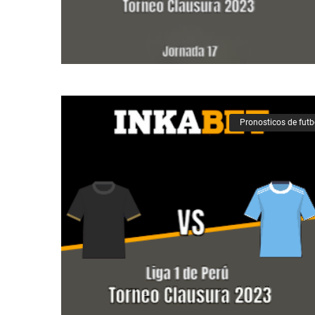
Pronosticos de futb