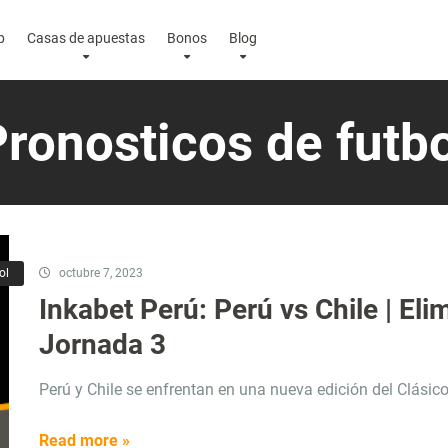
p
Casas de apuestas
Bonos
Blog
ronosticos de futb
ol
octubre 7, 2023
Inkabet Perú: Perú vs Chile | El
Jornada 3
Perú y Chile se enfrentan en una nueva edición del Clásico 
Read more »