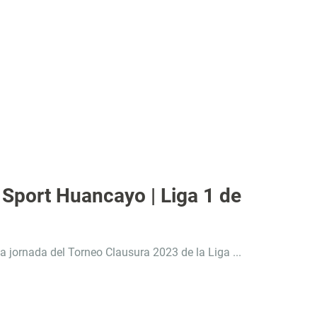
s Sport Huancayo | Liga 1 de
a jornada del Torneo Clausura 2023 de la Liga ...