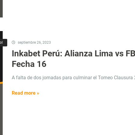
ol
septiembre 26, 2023
Inkabet Perú: Alianza Lima vs FB
Fecha 16
A falta de dos jornadas para culminar el Torneo Clausura 2
Read more »