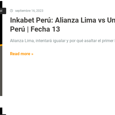
ol
septiembre 16, 2023
Inkabet Perú: Alianza Lima vs Un
Perú | Fecha 13
Alianza Lima, intentará igualar y por qué asaltar el primer
Read more »