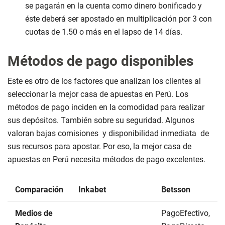
se pagarán en la cuenta como dinero bonificado y
éste deberá ser apostado en multiplicación por 3 con
cuotas de 1.50 o más en el lapso de 14 días.
Métodos de pago disponibles
Este es otro de los factores que analizan los clientes al
seleccionar la mejor casa de apuestas en Perú. Los
métodos de pago inciden en la comodidad para realizar
sus depósitos. También sobre su seguridad. Algunos
valoran bajas comisiones y disponibilidad inmediata de
sus recursos para apostar. Por eso, la mejor casa de
apuestas en Perú necesita métodos de pago excelentes.
Comparación
Inkabet
Betsson
Medios de
PagoEfectivo,