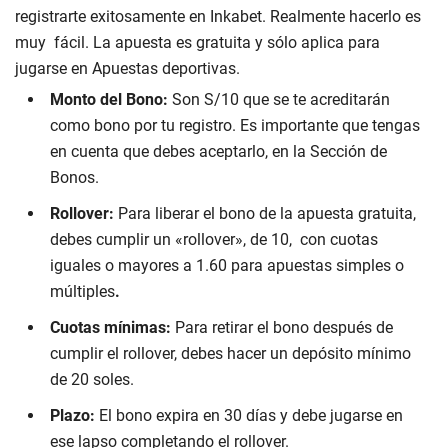
registrarte exitosamente en Inkabet. Realmente hacerlo es
muy fácil. La apuesta es gratuita y sólo aplica para
jugarse en Apuestas deportivas.
Monto del Bono:
Son S/10 que se te acreditarán
como bono por tu registro. Es importante que tengas
en cuenta que debes aceptarlo, en la Sección de
Bonos.
Rollover:
Para liberar el bono de la apuesta gratuita,
debes cumplir un «rollover», de 10, con cuotas
iguales o mayores a 1.60 para apuestas simples o
múltiples
.
Cuotas mínimas:
Para retirar el bono después de
cumplir el rollover, debes hacer un depósito mínimo
de 20 soles.
Plazo:
El bono expira en 30 días y debe jugarse en
ese lapso completando el rollover.