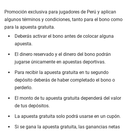
Promoción exclusiva para jugadores de Perú y aplican
algunos términos y condiciones, tanto para el bono como
para la apuesta gratuita.
Deberás activar el bono antes de colocar alguna
apuesta.
El dinero reservado y el dinero del bono podrán
jugarse únicamente en apuestas deportivas.
Para recibir la apuesta gratuita en tu segundo
depósito deberás de haber completado el bono o
perderlo.
El monto de tu apuesta gratuita dependerá del valor
de tus depósitos.
La apuesta gratuita solo podrá usarse en un cupón.
Si se gana la apuesta gratuita, las ganancias netas