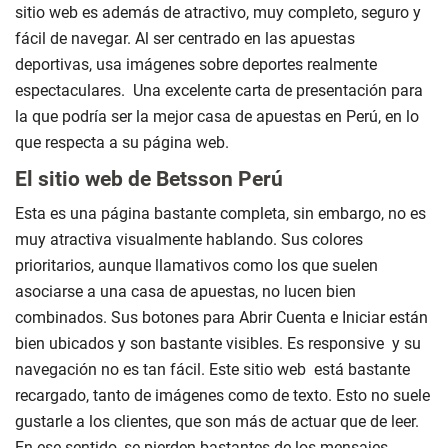
sitio web es además de atractivo, muy completo, seguro y
fácil de navegar. Al ser centrado en las apuestas
deportivas, usa imágenes sobre deportes realmente
espectaculares. Una excelente carta de presentación para
la que podría ser la mejor casa de apuestas en Perú, en lo
que respecta a su página web.
El sitio web de Betsson Perú
Esta es una página bastante completa, sin embargo, no es
muy atractiva visualmente hablando. Sus colores
prioritarios, aunque llamativos como los que suelen
asociarse a una casa de apuestas, no lucen bien
combinados. Sus botones para Abrir Cuenta e Iniciar están
bien ubicados y son bastante visibles. Es responsive y su
navegación no es tan fácil. Este sitio web está bastante
recargado, tanto de imágenes como de texto. Esto no suele
gustarle a los clientes, que son más de actuar que de leer.
En ese sentido, se pierden bastantes de los mensajes