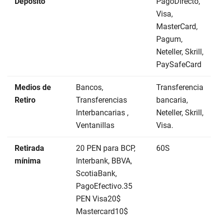
Depósito
PagoDirecto,
Visa,
MasterCard,
Pagum,
Neteller, Skrill,
PaySafeCard
Medios de
Bancos,
Transferencia
Retiro
Transferencias
bancaria,
Interbancarias ,
Neteller, Skrill,
Ventanillas
Visa.
Retirada
20 PEN para BCP,
60S
mínima
Interbank, BBVA,
ScotiaBank,
PagoEfectivo.35
PEN Visa20$
Mastercard10$