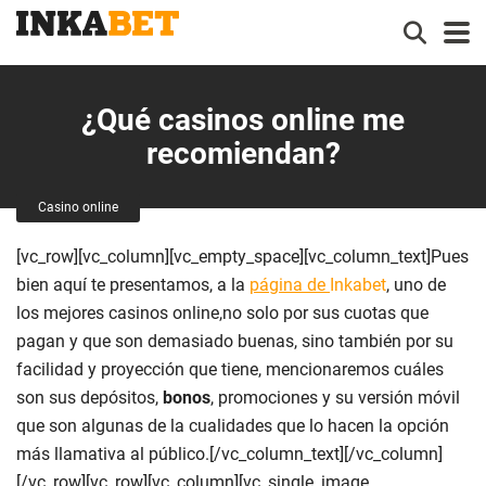
¿Qué casinos online me
recomiendan?
Casino online
[vc_row][vc_column][vc_empty_space][vc_column_text]
Pues
bien aquí te presentamos, a la
página de
Inkabet
, uno de
los mejores casinos online
,no solo por sus cuotas que
pagan y que son demasiado buenas, sino también por su
facilidad y proyección que tiene, mencionaremos cuáles
son sus depósitos,
bonos
, promociones y su versión móvil
que son algunas de la cualidades que lo hacen la opción
más llamativa al público.
[/vc_column_text][/vc_column]
[/vc_row][vc_row][vc_column][vc_single_image