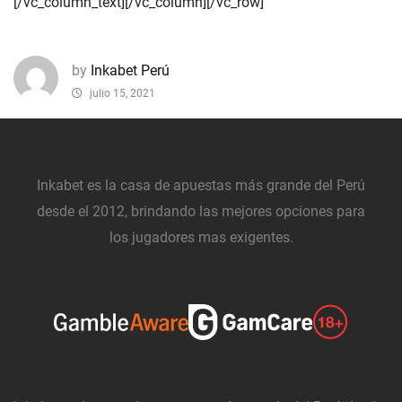
[/vc_column_text][/vc_column][/vc_row]
by
Inkabet Perú
julio 15, 2021
Inkabet es la casa de apuestas más grande del Perú
desde el 2012, brindando las mejores opciones para
los jugadores mas exigentes.