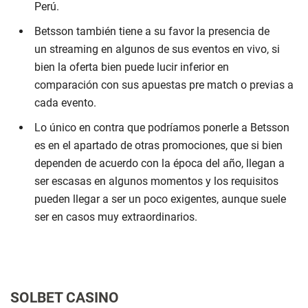
Perú.
Betsson también tiene a su favor la presencia de
un streaming en algunos de sus eventos en vivo, si
bien la oferta bien puede lucir inferior en
comparación con sus apuestas pre match o previas a
cada evento.
Lo único en contra que podríamos ponerle a Betsson
es en el apartado de otras promociones, que si bien
dependen de acuerdo con la época del año, llegan a
ser escasas en algunos momentos y los requisitos
pueden llegar a ser un poco exigentes, aunque suele
ser en casos muy extraordinarios
.
SOLBET CASINO