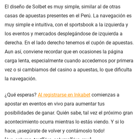
El diseño de Solbet es muy simple, similar al de otras
casas de apuestas presentes en el Perú. La navegación es
muy simple e intuitiva, con el sportsbook a la izquierda y
los eventos y mercados desplegándose de izquierda a
derecha. En el lado derecho tenemos el cupón de apuestas.
Aun así, conviene recordar que en ocasiones la página
carga lenta, especialmente cuando accedemos por primera
vez o si cambiamos del casino a apuestas, lo que dificulta
la navegación.
¿Qué esperas?
Al registrarse en Inkabet
comienzas a
apostar en eventos en vivo para aumentar tus
posibilidades de ganar. Quién sabe, tal vez el próximo gran
acontecimiento ocurra mientras lo estás viendo. Y si lo
hace, ¡asegúrate de volver y contárnoslo todo!