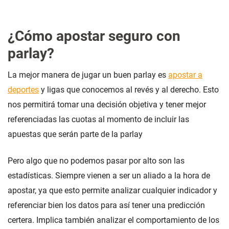
¿Cómo apostar seguro con
parlay?
La mejor manera de jugar un buen parlay es
apostar a
deportes
y ligas que conocemos al revés y al derecho. Esto
nos permitirá tomar una decisión objetiva y tener mejor
referenciadas las cuotas al momento de incluir las
apuestas que serán parte de la parlay
Pero algo que no podemos pasar por alto son las
estadísticas. Siempre vienen a ser un aliado a la hora de
apostar, ya que esto permite analizar cualquier indicador y
referenciar bien los datos para así tener una predicción
certera. Implica también analizar el comportamiento de los