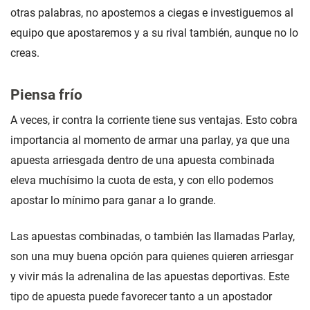
otras palabras, no apostemos a ciegas e investiguemos al
equipo que apostaremos y a su rival también, aunque no lo
creas.
Piensa frío
A veces, ir contra la corriente tiene sus ventajas. Esto cobra
importancia al momento de armar una parlay, ya que una
apuesta arriesgada dentro de una apuesta combinada
eleva muchísimo la cuota de esta, y con ello podemos
apostar lo mínimo para ganar a lo grande.
Las apuestas combinadas, o también las llamadas Parlay,
son una muy buena opción para quienes quieren arriesgar
y vivir más la adrenalina de las apuestas deportivas. Este
tipo de apuesta puede favorecer tanto a un apostador