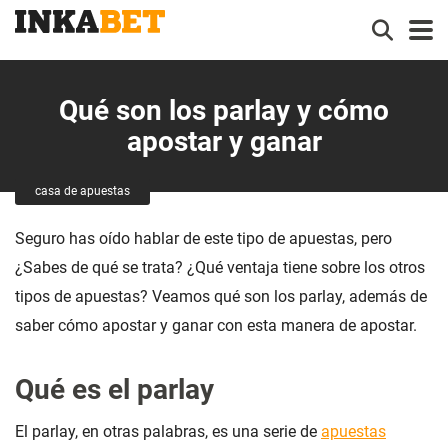
Qué son los parlay y cómo
apostar y ganar
casa de apuestas
Seguro has oído hablar de este tipo de apuestas, pero
¿Sabes de qué se trata? ¿Qué ventaja tiene sobre los otros
tipos de apuestas? Veamos qué son los parlay, además de
saber cómo apostar y ganar con esta manera de apostar.
Qué es el parlay
El parlay, en otras palabras, es una serie de
apuestas