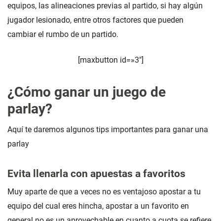
equipos, las alineaciones previas al partido, si hay algún
jugador lesionado, entre otros factores que pueden
cambiar el rumbo de un partido.
[maxbutton id=»3″]
¿Cómo ganar un juego de
parlay?
Aquí te daremos algunos tips importantes para ganar una
parlay
Evita llenarla con apuestas a favoritos
Muy aparte de que a veces no es ventajoso apostar a tu
equipo del cual eres hincha, apostar a un favorito en
general no es un aprovechable en cuanto a cuota se refiere.