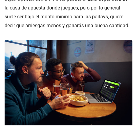
la casa de apuesta donde juegues, pero por lo general
suele ser bajo el monto mínimo para las parlays, quiere
decir que arriesgas menos y ganarás una buena cantidad.