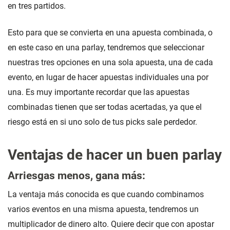
en tres partidos.
Esto para que se convierta en una apuesta combinada, o
en este caso en una parlay, tendremos que seleccionar
nuestras tres opciones en una sola apuesta, una de cada
evento, en lugar de hacer apuestas individuales una por
una. Es muy importante recordar que las apuestas
combinadas tienen que ser todas acertadas, ya que el
riesgo está en si uno solo de tus picks sale perdedor.
Ventajas de hacer un buen parlay
Arriesgas menos, gana más:
La ventaja más conocida es que cuando combinamos
varios eventos en una misma apuesta, tendremos un
multiplicador de dinero alto. Quiere decir que con apostar