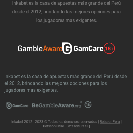
Inkabet es la casa de apuestas más grande del Perú
desde el 2012, brindando las mejores opciones para
los jugadores mas exigentes.
Inkabet es la casa de apuestas más grande del Perú desde
el 2012, brindando las mejores opciones para los
jugadores mas exigentes.
Inkabet 2012 - 2023 © Todos los derechos reservados |
BetssonPeru
|
BetssonChile
|
BetssonBrasil
|