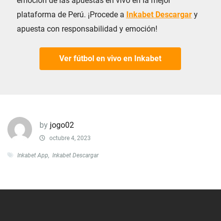
emoción de las apuestas en vivo en la mejor
plataforma de Perú. ¡Procede a
Inkabet Descargar
y
apuesta con responsabilidad y emoción!
Ver fútbol en vivo en Inkabet
by
jogo02
octubre 4, 2023
Inkabet App
,
Inkabet Descargar