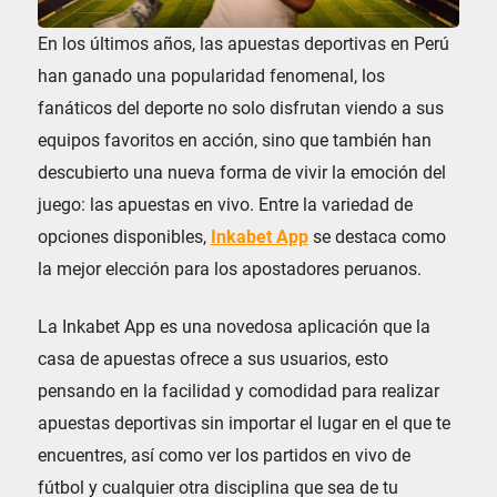
En los últimos años, las apuestas deportivas en Perú
han ganado una popularidad fenomenal, los
fanáticos del deporte no solo disfrutan viendo a sus
equipos favoritos en acción, sino que también han
descubierto una nueva forma de vivir la emoción del
juego: las apuestas en vivo. Entre la variedad de
opciones disponibles,
Inkabet App
se destaca como
la mejor elección para los apostadores peruanos.
La Inkabet App es una novedosa aplicación que la
casa de apuestas ofrece a sus usuarios, esto
pensando en la facilidad y comodidad para realizar
apuestas deportivas sin importar el lugar en el que te
encuentres, así como ver los partidos en vivo de
fútbol y cualquier otra disciplina que sea de tu