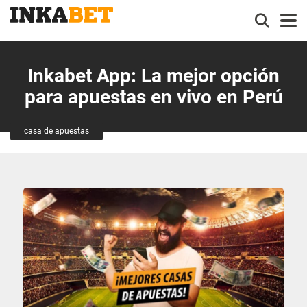
Inkabet App: La mejor opción
para apuestas en vivo en Perú
casa de apuestas