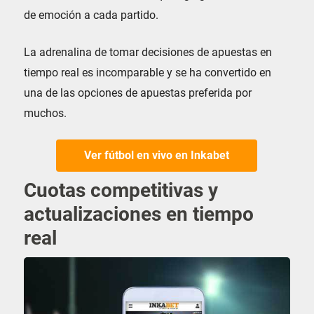
de emoción a cada partido.
La adrenalina de tomar decisiones de apuestas en
tiempo real es incomparable y se ha convertido en
una de las opciones de apuestas preferida por
muchos.
Ver fútbol en vivo en Inkabet
Cuotas competitivas y
actualizaciones en tiempo
real