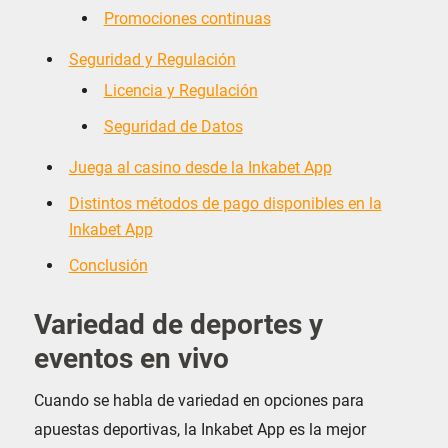
Promociones continuas
Seguridad y Regulación
Licencia y Regulación
Seguridad de Datos
Juega al casino desde la Inkabet App
Distintos métodos de pago disponibles en la
Inkabet App
Conclusión
Variedad de deportes y
eventos en vivo
Cuando se habla de variedad en opciones para
apuestas deportivas, la Inkabet App es la mejor