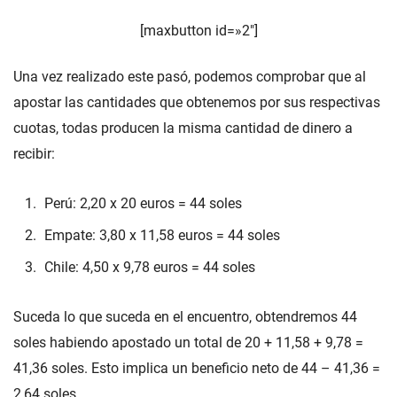
[maxbutton id=»2″]
Una vez realizado este pasó, podemos comprobar que al
apostar las cantidades que obtenemos por sus respectivas
cuotas, todas producen la misma cantidad de dinero a
recibir:
Perú: 2,20 x 20 euros = 44 soles
Empate: 3,80 x 11,58 euros = 44 soles
Chile: 4,50 x 9,78 euros = 44 soles
Suceda lo que suceda en el encuentro, obtendremos 44
soles habiendo apostado un total de 20 + 11,58 + 9,78 =
41,36 soles. Esto implica un beneficio neto de 44 – 41,36 =
2,64 soles.