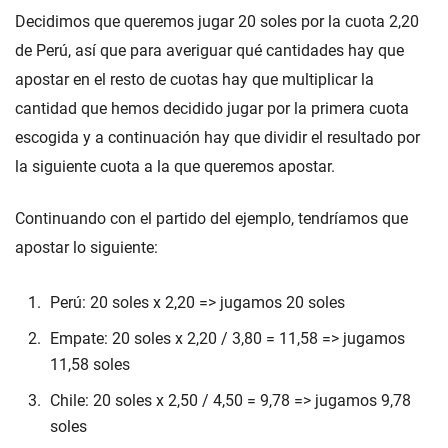
Decidimos que queremos jugar 20 soles por la cuota 2,20
de Perú, así que para averiguar qué cantidades hay que
apostar en el resto de cuotas hay que multiplicar la
cantidad que hemos decidido jugar por la primera cuota
escogida y a continuación hay que dividir el resultado por
la siguiente cuota a la que queremos apostar.
Continuando con el partido del ejemplo, tendríamos que
apostar lo siguiente:
Perú: 20 soles x 2,20 => jugamos 20 soles
Empate: 20 soles x 2,20 / 3,80 = 11,58 => jugamos
11,58 soles
Chile: 20 soles x 2,50 / 4,50 = 9,78 => jugamos 9,78
soles